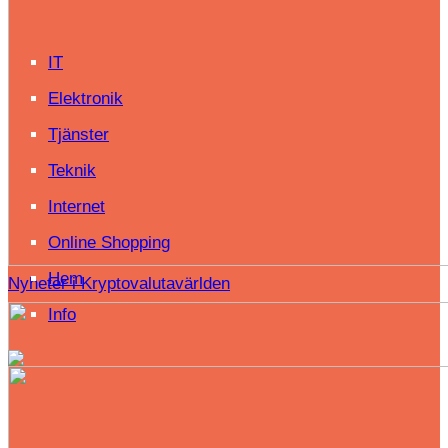
IT
Elektronik
Tjänster
Teknik
Internet
Online Shopping
Hem
Nyheter i Kryptovalutavärlden
Info