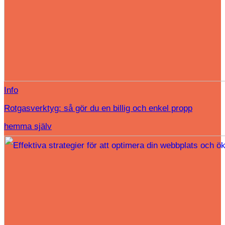
Info
Rotgasverktyg: så gör du en billig och enkel propp
hemma själv