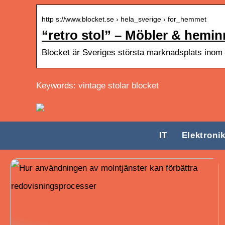
http s://www.blocket.se › hela_sverige › for_hemmet
“retro stol” – Möbler & heminr
Blocket är Sveriges största marknadsplats inom 
Keywords: vintage stolar blocket
IT
Elektroni