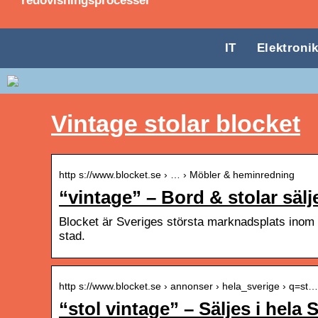
redovisningsprocesser
IT
Elektroni
Vintage stolar blocket
http s://www.blocket.se › … › Möbler & heminredning
“vintage” – Bord & stolar säl
Blocket är Sveriges största marknadsplats inom 
stad.
http s://www.blocket.se › annonser › hela_sverige › q=st…
“stol vintage” – Säljes i hela 