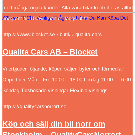
med många nöjda kunder. Alla våra bilar kontrolleras alltid
Allt om THCH: Vanliga Frågor och Var Du Kan Köpa Det
noggrant till 100% innan de läggs ut för …
http s://www.blocket.se › butik › qualita-cars
Qualita Cars AB – Blocket
Vi erbjuder följande, köper, säljer, byter och förmedlar!
Öppettider Mån – Fre 10:00 – 18:00 Lördag 11:00 – 16:00
Söndag Tidsbokade visningar Flexibla visnings …
http s://qualitycarsnorrort.se
Köp och sälj din bil norr om
Stockholm – QualityCarsNorrort