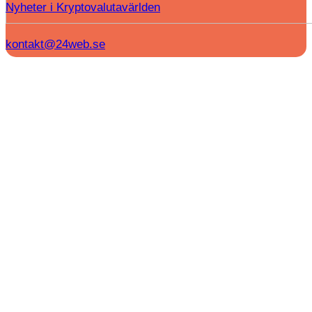
Nyheter i Kryptovalutavärlden
kontakt@24web.se