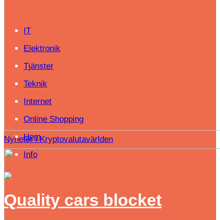
IT
Elektronik
Tjänster
Teknik
Internet
Online Shopping
Hem
Nyheter i Kryptovalutavärlden
Info
Quality cars blocket