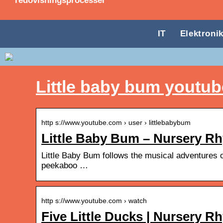
redovisningsprocesser
IT
Elektroni
Little baby bum youtub
http s://www.youtube.com › user › littlebabybum
Little Baby Bum – Nursery R
Little Baby Bum follows the musical adventures 
peekaboo …
http s://www.youtube.com › watch
Five Little Ducks | Nursery 