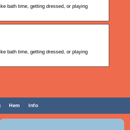
e bath time, getting dressed, or playing
e bath time, getting dressed, or playing
g
Hem
Info