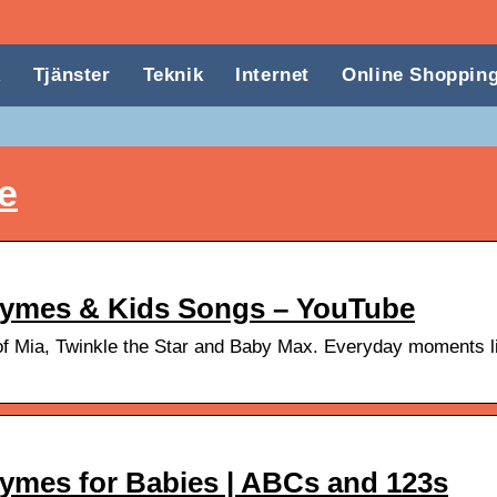
k
Tjänster
Teknik
Internet
Online Shoppin
e
hymes & Kids Songs – YouTube
of Mia, Twinkle the Star and Baby Max. Everyday moments lik
Rhymes for Babies | ABCs and 123s