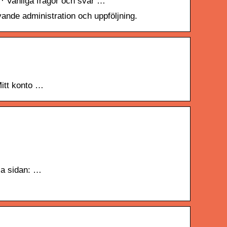
o · Vanliga frågor och svar …
vande administration och uppföljning.
Mitt konto …
la sidan: …