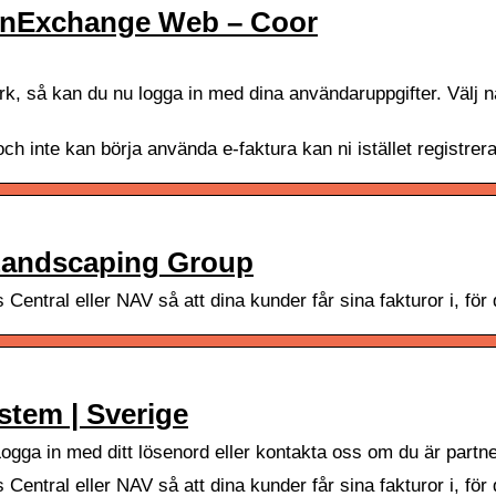
– InExchange Web – Coor
, så kan du nu logga in med dina användaruppgifter. Välj någ
ch inte kan börja använda e-faktura kan ni istället registr
andscaping Group
s Central eller NAV så att dina kunder får sina fakturor i, f
stem | Sverige
Logga in med ditt lösenord eller kontakta oss om du är part
 Central eller NAV så att dina kunder får sina fakturor i, fö