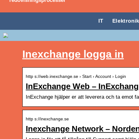
redovisningsprocesser
IT
Elektroni
Inexchange logga in
http s://web.inexchange.se › Start › Account › Login
InExchange Web – InExchang
InExchange hjälper er att leverera och ta emot fa
http s://inexchange.se
Inexchange Network – Nordens