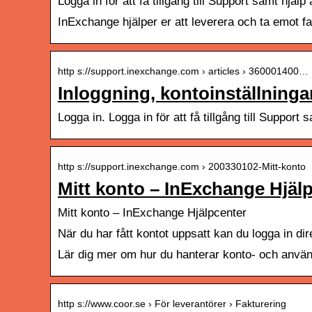
Logga in för att få tillgång till Support samt hjä
InExchange hjälper er att leverera och ta emot fa
http s://support.inexchange.com › articles › 360001400…
Inloggning, kontoinställning
Logga in. Logga in för att få tillgång till Suppor
http s://support.inexchange.com › 200330102-Mitt-konto
Mitt konto – InExchange Hjäl
Mitt konto – InExchange Hjälpcenter
När du har fått kontot uppsatt kan du logga in d
Lär dig mer om hur du hanterar konto- och använd
http s://www.coor.se › För leverantörer › Fakturering