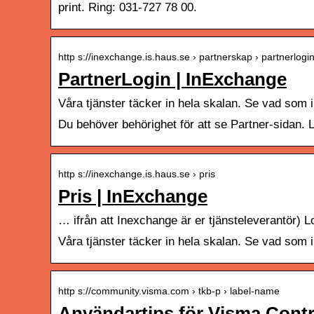
print. Ring: 031-727 78 00.
http s://inexchange.is.haus.se › partnerskap › partnerlogi
PartnerLogin | InExchange
Våra tjänster täcker in hela skalan. Se vad som in
Du behöver behörighet för att se Partner-sidan. 
http s://inexchange.is.haus.se › pris
Pris | InExchange
… ifrån att Inexchange är er tjänsteleverantör) 
Våra tjänster täcker in hela skalan. Se vad som in
http s://community.visma.com › tkb-p › label-name
Användartips för Visma Cont