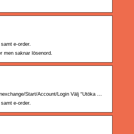
a samt e-order.
ner men saknar lösenord.
e/inexchange/Start/Account/Login Välj “Utöka …
a samt e-order.