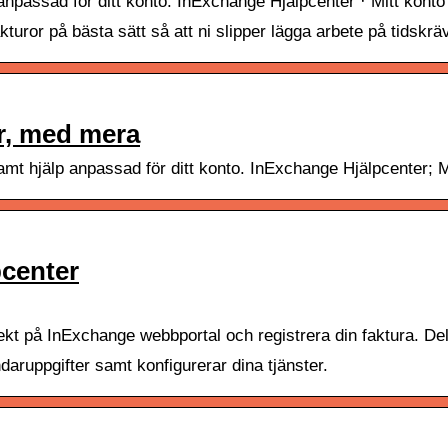
lp anpassad för ditt konto. InExchange Hjälpcenter · Mitt kont
kturor på bästa sätt så att ni slipper lägga arbete på tidskrä
ar, med mera
t samt hjälp anpassad för ditt konto. InExchange Hjälpcenter; 
pcenter
irekt på InExchange webbportal och registrera din faktura. De
aruppgifter samt konfigurerar dina tjänster.