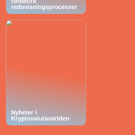
förbättra
redovisningsprocesser
Nyheter i
Kryptovalutavärlden