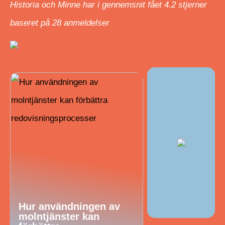
Historia och Minne har i gennemsnit fået
4.2
stjerner
baseret på
28
anmeldelser
Hur användningen av
molntjänster kan