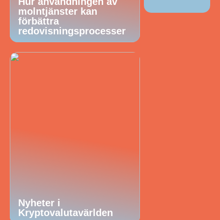
Hur användningen av
molntjänster kan
förbättra
redovisningsprocesser
Nyheter i
Kryptovalutavärlden