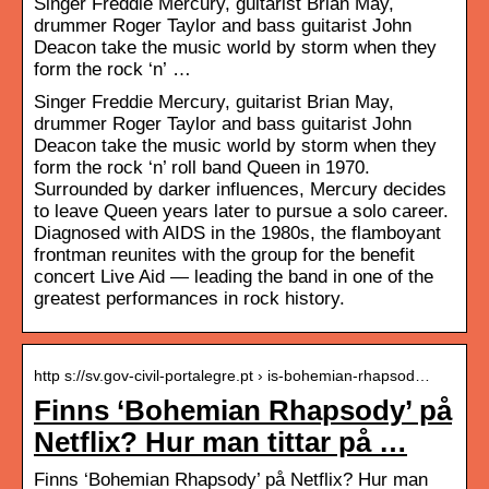
Singer Freddie Mercury, guitarist Brian May,
drummer Roger Taylor and bass guitarist John
Deacon take the music world by storm when they
form the rock ‘n’ …
Singer Freddie Mercury, guitarist Brian May,
drummer Roger Taylor and bass guitarist John
Deacon take the music world by storm when they
form the rock ‘n’ roll band Queen in 1970.
Surrounded by darker influences, Mercury decides
to leave Queen years later to pursue a solo career.
Diagnosed with AIDS in the 1980s, the flamboyant
frontman reunites with the group for the benefit
concert Live Aid — leading the band in one of the
greatest performances in rock history.
http s://sv.gov-civil-portalegre.pt › is-bohemian-rhapsod…
Finns ‘Bohemian Rhapsody’ på
Netflix? Hur man tittar på …
Finns ‘Bohemian Rhapsody’ på Netflix? Hur man